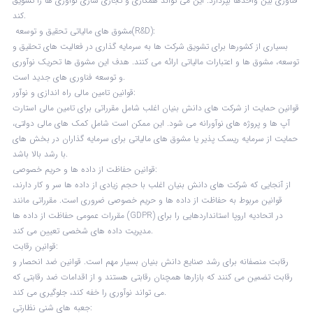
فناوری بین واحدها بپردازد. این می تواند همکاری و تجاری سازی نوآوری ها را تشویق
کند.
مشوق های مالیاتی تحقیق و توسعه(R&D):
بسیاری از کشورها برای تشویق شرکت ها به سرمایه گذاری در فعالیت های تحقیق و
توسعه، مشوق ها و اعتبارات مالیاتی ارائه می کنند. هدف این مشوق ها تحریک نوآوری
و توسعه فناوری های جدید است.
قوانین تامین مالی راه اندازی و نوآور:
قوانین حمایت از شرکت های دانش بنیان اغلب شامل مقرراتی برای تامین مالی استارت
آپ ها و پروژه های نوآورانه می شود. این ممکن است شامل کمک های مالی دولتی،
حمایت از سرمایه ریسک پذیر یا مشوق های مالیاتی برای سرمایه گذاران در بخش های
با رشد بالا باشد.
قوانین حفاظت از داده ها و حریم خصوصی:
از آنجایی که شرکت های دانش بنیان اغلب با حجم زیادی از داده ها سر و کار دارند،
قوانین مربوط به حفاظت از داده ها و حریم خصوصی ضروری است. مقرراتی مانند
مقررات عمومی حفاظت از داده ها (GDPR) در اتحادیه اروپا استانداردهایی را برای
مدیریت داده های شخصی تعیین می کند.
قوانین رقابت:
رقابت منصفانه برای رشد صنایع دانش بنیان بسیار مهم است. قوانین ضد انحصار و
رقابت تضمین می کنند که بازارها همچنان رقابتی هستند و از اقدامات ضد رقابتی که
می تواند نوآوری را خفه کند، جلوگیری می کند.
جعبه های شنی نظارتی: