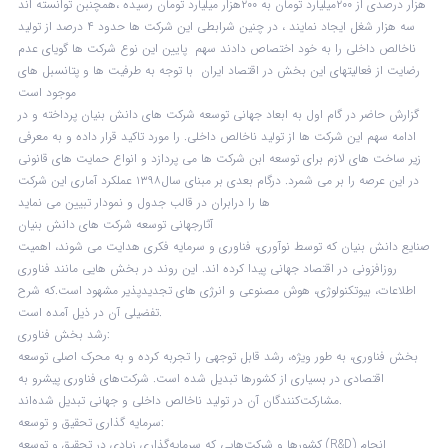
هزار درصدی از ۲۰۰میلیارد تومان به ۲۰۰هزار میلیارد تومان رسیده ،همچنبن توانسته اند
سه هزار شغل ایجاد نمایند ، در چنین شرابطی این شرکت ها حدود ۴ درصد از تولید
ناخالص داخلی را به خود اختصاص دادند سهم پایین این نوع شرکت ها گویای عدم
رضایت از فعالیتهای این بخش در اقتصاد ایران با توجه به طرفیت ها و پتانسبل های
موجود است
گزارش حاضر در گام اول به ابعاد جهانی توسعه شرکت های دانش بنیان پرداخته و در
ادامه سهم این شرکت ها از تولید ناخالص داخلی. را مورد تاکید قرار داده و به معرفی
زیر ساخت های لازم برای توسعه ابن شرکت ها می پردازد و انواع حمایت های قانونی
در این عرصه را بر می شمرد. درگام بعدی بر مبنای سال۱۳۹۸ عملکرد آماری این شرکت
ها را درابران در قالب جدول و نمودار تبیین می نماید
آثارجهانی توسعه شرکت های دانش بنیان
صنایع دانش بنیان که توسط نوآوری، فناوری و سرمایه فکری هدایت می شوند، اهمیت
روزافزونی در اقتصاد جهانی پیدا کرده اند. این روند در بخش هایی مانند فناوری
اطلاعات، بیوتکنولوژی، هوش مصنوعی و انرژی های تجدیدپذیر مشهود است.که شرح
تفضیلی آن در ذیل آمده است.
رشد بخش فناوری:
بخش فناوری، به طور ویژه، رشد قابل توجهی را تجربه کرده و به محرک اصلی توسعه
اقتصادی در بسیاری از کشورها تبدیل شده است. شرکت‌های فناوری پیشرو به
مشارکت‌کنندگان آن در تولید ناخالص داخلی و جهانی تبدیل شده‌اند.
سرمایه گذاری تحقیق و توسعه:
کشورها و شرکت‌هایی که سرمایه‌گذاری زیادی در تحقیق و توسعه (R&D) انجام