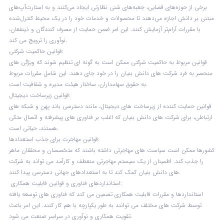
برخی از حوزه‌های قضایی، جعبه‌های شنی نظارتی ایجاد می‌کنند و به استارت‌آپ‌های
مبتنی بر دانش اجازه می‌دهند تا محصولات و خدمات خود را در یک محیط کنترل‌شده
با مقررات آرام‌تر آزمایش کنند. این امر ضمن حمایت از مصرف کنندگان و ذینفعان،
نوآوری را ترویج می کند.
قوانین حاکمیت شرکتی:
قوانین مربوط به حاکمیت شرکتی ممکن است به گونه ای تنظیم شوند که ویژگی های
منحصر به فرد شرکت های دانش بنیان را در خود جای دهند. این شامل مقررات مربوط
به حقوق سهامداران، ساختار هیئت مدیره و شفافیت است.
قوانین زیرساخت دیجیتال:
قوانین حمایت کننده از زیرساخت های دیجیتال، مانند دسترسی باند پهن و شبکه های
ارتباطی، برای شرکت های دانش بنیان که اغلب بر فناوری های پیشرفته و اتصال متکی
هستند، حیاتی است.
قوانین مهاجرت برای جذب استعدادها:
کشورها ممکن است سیاست های مهاجرتی داشته باشند که متخصصان و محققان ماهر
را جذب کند. اطمینان از یک سیستم مهاجرتی منعطف و کارآمد می تواند به شرکت
های دانش بنیان کمک کند تا به استعدادهای جهانی دسترسی پیدا کنند.
استانداردهای فناوری و قوانین قابلیت همکاری:
استانداردها و مقررات قابلیت همکاری تضمین می کند که فناوری های توسعه یافته
توسط شرکت های مختلف می توانند به طور یکپارچه با هم کار کنند. این امر باعث
تقویت همکاری و نوآوری در سراسر صنعت می شود.