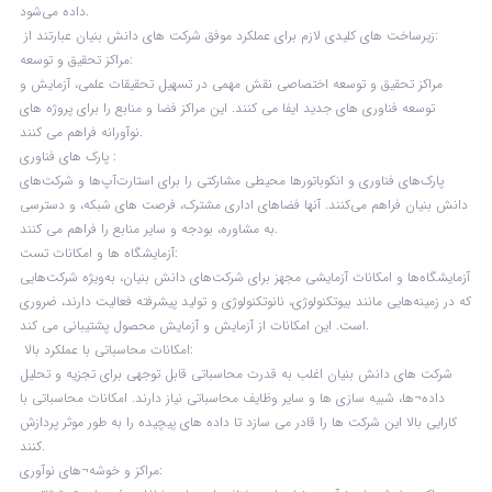
داده می‌شود.
زیرساخت های کلیدی لازم برای عملکرد موفق شرکت های دانش بنیان عبارتند از:
مراکز تحقیق و توسعه:
مراکز تحقیق و توسعه اختصاصی نقش مهمی در تسهیل تحقیقات علمی، آزمایش و
توسعه فناوری های جدید ایفا می کنند. این مراکز فضا و منابع را برای پروژه های
نوآورانه فراهم می کنند.
پارک های فناوری :
پارک‌های فناوری و انکوباتورها محیطی مشارکتی را برای استارت‌آپ‌ها و شرکت‌های
دانش بنیان فراهم می‌کنند. آنها فضاهای اداری مشترک، فرصت های شبکه، و دسترسی
به مشاوره، بودجه و سایر منابع را فراهم می کنند.
آزمایشگاه ها و امکانات تست:
آزمایشگاه‌ها و امکانات آزمایشی مجهز برای شرکت‌های دانش بنیان، به‌ویژه شرکت‌هایی
که در زمینه‌هایی مانند بیوتکنولوژی، نانوتکنولوژی و تولید پیشرفته فعالیت دارند، ضروری
است. این امکانات از آزمایش و آزمایش محصول پشتیبانی می کند.
امکانات محاسباتی با عملکرد بالا:
شرکت های دانش بنیان اغلب به قدرت محاسباتی قابل توجهی برای تجزیه و تحلیل
داده¬ها، شبیه سازی ها و سایر وظایف محاسباتی نیاز دارند. امکانات محاسباتی با
کارایی بالا این شرکت ها را قادر می سازد تا داده های پیچیده را به طور موثر پردازش
کنند.
مراکز و خوشه¬های نوآوری: