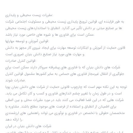
مقررات زیست محیطی و پایداری:
به طور فزاینده ای، قوانین ترویج پایداری زیست محیطی و مسئولیت اجتماعی شرکت
ها بر صنایع مبتنی بر دانش تأثیر می گذارد. انطباق با استانداردهای زیست محیطی
ممکن است برای فناوری ها و شیوه های خاصی مورد نیاز باشد.
قوانین آموزش و توسعه مهارتها:
قانون حمایت از آموزش و ابتکارات توسعه مهارت برای ایجاد نیروی کار مجهز به دانش
و مهارت های مورد نیاز صنایع دانش بنیان ضروری است.
قوانین کنترل صادرات:
شرکت های دانش بنیان که با فناوری های پیشرفته سروکار دارند ممکن است برای
جلوگیری از انتقال غیرمجاز فناوری های حساس به سایر کشورها مشمول قوانین کنترل
صادرات شوند.
توجه به این نکته مهم است که چارچوب قانونی حمایت از شرکت های دانش بنیان پویا
است و در طول زمان با تغییر چشم اندازهای فناوری و کسب و کار، تکامل می یابد.
شرکت هایی که در این فضا فعالیت می کنند باید در مورد مقررات محلی و بین المللی
برای اطمینان از انطباق و استفاده از فرصت های موجود مطلع باشند. مشاوره با
متخصصان حقوقی با تخصص در فناوری و نوآوری می تواند راهنمایی های ارزشمندی
را ارائه دهد.
شرکت های دانش بنیان در ایران
ایران برای ارتقای صنایع دانش بنیان و نوآوری تلاش کرده است. و پارک‌های فناوری،