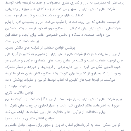
زیرساختی که دسترسی به بازار و تجاری سازی محصولات و خدمات توسعه یافته توسط
شرکت های دانش بنیان را تسهیل می کند، از جمله کانال های توزیع و پشتیبانی
تحقیقات بازار، برای موفقیت کسب و کار بسیار مهم است.
اکوسیستم جامعی که این زیرساخت‌ها را ترکیب می‌کند، ابزار و پشتیبانی لازم را برای
شرکت‌های دانش بنیان برای شکوفایی در صنایع مربوطه خود فراهم می‌کند. همکاری
بین دولت، صنعت، دانشگاه و بخش خصوصی اغلب برای ایجاد و حفظ این
زیرساخت‌ها کلیدی است
.پوشش قوانین حمایتی از شرکت های دانش بنیان
قوانین و مقررات حمایت از شرکت های دانش بنیان از کشوری به کشور دیگر به طور
قابل توجهی متفاوت است و اغلب بر اساس زمینه های اقتصادی، قانونی و سیاسی هر
حوزه قضایی شکل می گیرد. با این حال، برخی از گرایش‌ها و حوزه‌های تمرکز مشترک
وجود دارد که بسیاری از کشورها برای تقویت رشد صنایع دانش بنیان به آن‌ها توجه
می‌کنند. در اینجا جنبه‌های کلیدی که اغلب توسط قوانین و مقررات پوشش داده
می‌شوند عبارتند از:
قوانین مالکیت فکری:
حفاظت از مالکیت معنوی (IP) برای شرکت های دانش بنیان بسیار مهم است. قوانین
مربوط به اختراعات، علائم تجاری، کپی رایت و اسرار تجاری، چارچوب های قانونی را
برای محافظت از نوآوری ها و خلاقیت های این شرکت ها فراهم می کند.
قوانین انتقال فناوری و صدور مجوز:
قوانین ممکن است به قراردادهای انتقال فناوری و مجوز برای تسهیل تبادل دانش و