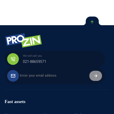
We will call you
021-88659571
Fast assets