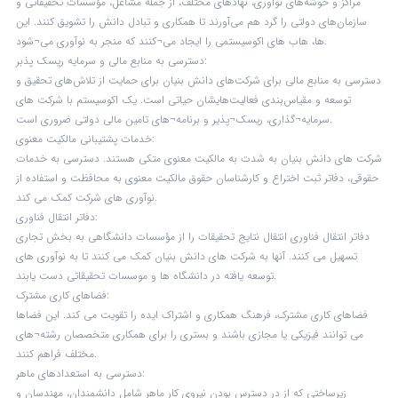
مراکز و خوشه‌های نوآوری، نهادهای مختلف، از جمله مشاغل، مؤسسات تحقیقاتی و
سازمان‌های دولتی را گرد هم می‌آورند تا همکاری و تبادل دانش را تشویق کنند. این
ها، هاب های اکوسیستمی را ایجاد می¬کنند که منجر به نوآوری می¬شود.
دسترسی به منابع مالی و سرمایه ریسک پذبر:
دسترسی به منابع مالی برای شرکت‌های دانش بنیان برای حمایت از تلاش‌های تحقیق و
توسعه و مقیاس‌بندی فعالیت‌هایشان حیاتی است. یک اکوسیستم با شرکت های
سرمایه¬گذاری، ریسک¬پذیر و برنامه¬های تامین مالی دولتی ضروری است.
خدمات پشتیبانی مالکیت معنوی:
شرکت های دانش بنیان به شدت به مالکیت معنوی متکی هستند. دسترسی به خدمات
حقوقی، دفاتر ثبت اختراع و کارشناسان حقوق مالکیت معنوی به محافظت و استفاده از
نوآوری های شرکت کمک می کند.
دفاتر انتقال فناوری:
دفاتر انتقال فناوری انتقال نتایج تحقیقات را از مؤسسات دانشگاهی به بخش تجاری
تسهیل می کنند. آنها به شرکت های دانش بنیان کمک می کنند تا به نوآوری های
توسعه یافته در دانشگاه ها و موسسات تحقیقاتی دست یابند.
فضاهای کاری مشترک:
فضاهای کاری مشترک، فرهنگ همکاری و اشتراک ایده را تقویت می کند. این فضاها
می توانند فیزیکی یا مجازی باشند و بستری را برای همکاری متخصصان رشته¬های
مختلف فراهم کنند.
دسترسی به استعدادهای ماهر:
زیرساختی که از در دسترس بودن نیروی کار ماهر شامل دانشمندان، مهندسان و