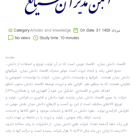
On date: 31 مرداد 1403
Articles and knowledge
Category:
No views
Study time: 10 minutes
مقدمه
اقتصاد دانش بنيان، اقتصاد نوينى است كه در آن توليد، توزيع و استفاده از دانش ،
منبع اصلي رشد و ايجاد ثروت است. موتور محرك اقتصاد دانش بنيان، شركتهاى
دانش بنيان هستند. شرکتها و مؤسسات دانش بنیان، شركت يا مؤسسات خصوصي يا
تعاوني هستند كه به منظور هم افزايي علم و ثروت، توسعه اقتصاد دانش محور، تحقق
اهداف علمي و اقتصادي تشكيل می شود.( اللهیاری فرد و همکاران،۱۳۹۰)
حرکت به سوی اقتصاد دانش بنیان نیازمند نفوذ دانش و قناوری در طراحی ، تولید و
توزیع کالاهای مختلف است از این رو کسب و کارهای دانش بنیان نقش مهمی در
افزایش کارآمدی تولید ، نفوذ دانش در کالاها و خدمات موجود و خلق کالاها و خدمات
جدید، ارتقاء رفاه عمومی ، تولید و ثروت را در جامعه بر عهده دارند.
طی یک دهه گذشته تعداد شرکت های دانش بنیان از ۵۰شرکت با رشد سالانه حدود
۱۶۰درصد تا پابان دی ماه سال ۱۴۰۱به ۸ هزار شرکت رسیده است و درآمد آنها با رشد