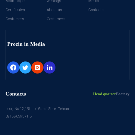
Main page
weblogs
Media
Certificates
About us
Contacts
Costumers
Costumers
Prozin in Media
Contacts
Head quarter
Factory
floor, No.12,19th of Gandi Street Tehran
02188659571-3