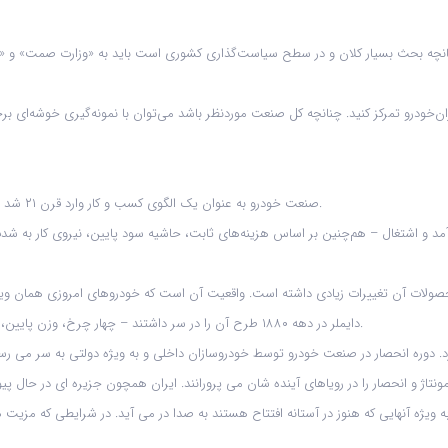
 چنانچه بحث بسیار کلان و در سطح سیاست‌گذاری کشوری است باید به «وزارت صمت» و «
‌خودرو تمرکز کنید. چنانچه کل صنعت موردنظر باشد می‌توان با نمونه‌گیری خوشه‌ای 
صنعت خودرو به عنوان یک الگوی کسب و کار وارد قرن ۲۱ شد اما اصول آن، با آن‌چه که در اوایل قرن بیستم بود، تفاوت چندانی نکرده است.
د و اشتغال – هم‌چنین بر اساس هزینه‌های ثابت، حاشیه سود پایین، نیروی کار به شدت 
ولات آن تغییرات زیادی داشته است. واقعیت آن است که خودروهای امروزی همان ویژگی‌ها
دایملر در دهه ۱۸۸۰ طرح آن را در سر داشتند – چهار چرخ، وزن پایین، سرعت مناسب – اما واقعیت این است که تغییرات ایجاد شده بنیادی هستند.
د. دوره انحصار در صنعت خودرو توسط خودروسازان داخلی و به ویژه دولتی به سر می ر
نتاژ و انحصار را در رویاهای آینده شان می پرورانند. ایران همچون جزیره ای در حا