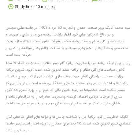
Study time: 10 minutes
سید محمد اتابک وزیر صنعت، معدن و تجارت 30 مرداد 1403 در جلسه علنی مجلس
و در دفاع از برنامه های خود اظهار داشت: برنامه من در راستای راهبرد‌ها و
سیاست‌های کلی نظام و سند برنامه هفتم پیشرفت کشور است؛ استفاده از ظرفیت
متخصصین، تشکل‌ها و انجمن‌های مرتبط و با شناخت چالش‌ها و مؤلفه‌های اصلی از
برنامه بنده است.
وی با بیان اینکه برنامه‌ من با محوریت بیانیه گام دوم انقلاب، سند چشم انداز ۲۰ ساله
کشور، سیاست‌های کلی نظام و برنامه هفتم تدوین شده است افزود: تدوین برنامه
وزارت صمت در راستای تلاش جهت خنثی‌سازی اثرات ناشی از تحریم‌های ظالمانه،
راهبرد‌ها و اهداف اساسی در اسناد بالادستی هدفگذاری شده است. بر این باوریم که
مسیر سخت است مخصوصا در زمینه تامین مالی اما میتوان با بهره مندی حداکثری
سازی از ظرفیت مردمی اقتصاد، توسعه و مدیریت صادرات را به سرانجام رساند و
شایان ذکر است که برنامه هفتم توسعه نقش مهمی در رفاه مردم خواهد داشت.
اتابک خاطرنشان کرد: برنامهٔ من با شناخت چالش‌ها و مؤلفه‌های اصلیِ شاخص کلان
اقتصادیِ کشور تدوین شده است؛ کالا باید برای همگان به ویژه اقشار آسیب‌پذیر جامعه
در دسترس باشد.