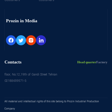
Costumers
Costumers
این صنعت
هستند
Prozin in Media
Contacts
Head quarter
Factory
floor, No.12,19th of Gandi Street Tehran
02188659571-3
All material and intellectual rights of this site belong to Prozin Industrial Production
Company